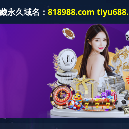
师资队伍
实验教学
设备环境
中
闻资讯
当前位置：
物理
物理与光电实验教学中心获批省级实
时间：2018-10-13 作者：
9月30日，辽宁省教育厅公布了2018年度高等教