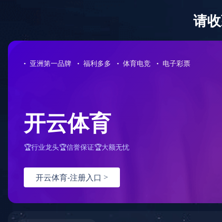
乐鱼app登录入口
中心概况
在线学习与测试
新闻资讯
新闻资讯
新