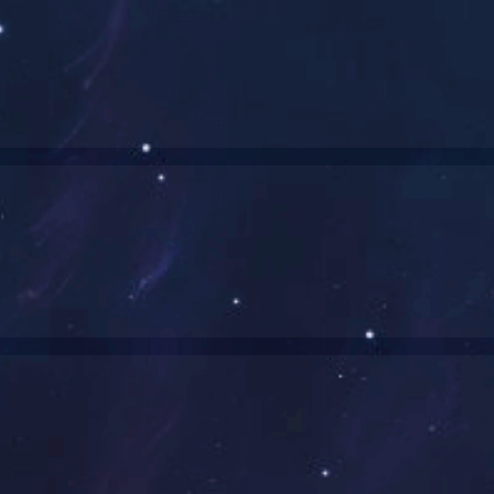
果的通知。物理与光电实验教学中心
成功获批省级实验
教学中心成为国家级实验教学示范中心之后，学院在实
物理与光电实验教学中心由应用物理专业实验室、
子科学与技术专业实验室、近代物理实验室以及实践教
适应性强、具有科学实践能力和创新能力的拔尖人才”