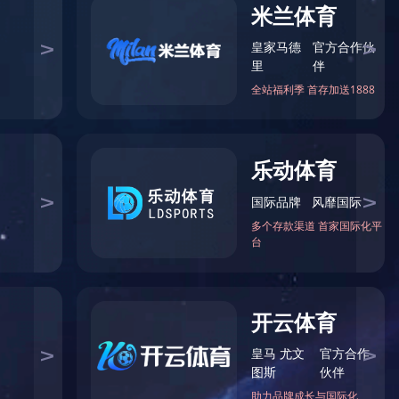
教学示范中心。这是继基础物理实验
验教学方面取得的又一成果。
光电信息科学与工程专业实验室、电
学基地组成，以“培养基本功扎实、
为培养目标。