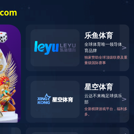
心管理
建设成果
与光电实验教学中心
>>
新闻资讯
>>
新闻资讯
>>
正文
验教学示范中心
育内涵发展-转型与创新创业教育项目结